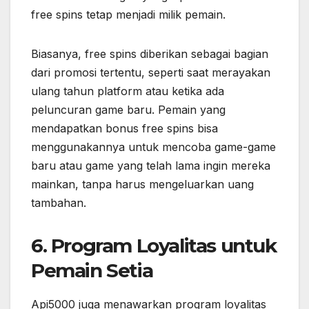
free spins tetap menjadi milik pemain.
Biasanya, free spins diberikan sebagai bagian
dari promosi tertentu, seperti saat merayakan
ulang tahun platform atau ketika ada
peluncuran game baru. Pemain yang
mendapatkan bonus free spins bisa
menggunakannya untuk mencoba game-game
baru atau game yang telah lama ingin mereka
mainkan, tanpa harus mengeluarkan uang
tambahan.
6. Program Loyalitas untuk
Pemain Setia
Api5000 juga menawarkan program loyalitas