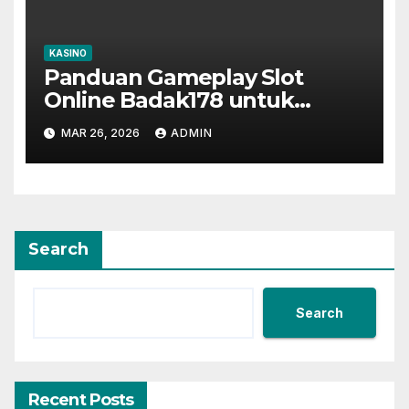
KASINO
Panduan Gameplay Slot
Online Badak178 untuk
Newbie
MAR 26, 2026
ADMIN
Search
Search
Recent Posts