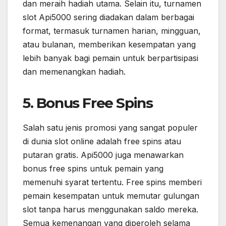
dan meraih hadiah utama. Selain itu, turnamen
slot Api5000 sering diadakan dalam berbagai
format, termasuk turnamen harian, mingguan,
atau bulanan, memberikan kesempatan yang
lebih banyak bagi pemain untuk berpartisipasi
dan memenangkan hadiah.
5. Bonus Free Spins
Salah satu jenis promosi yang sangat populer
di dunia slot online adalah free spins atau
putaran gratis. Api5000 juga menawarkan
bonus free spins untuk pemain yang
memenuhi syarat tertentu. Free spins memberi
pemain kesempatan untuk memutar gulungan
slot tanpa harus menggunakan saldo mereka.
Semua kemenangan yang diperoleh selama