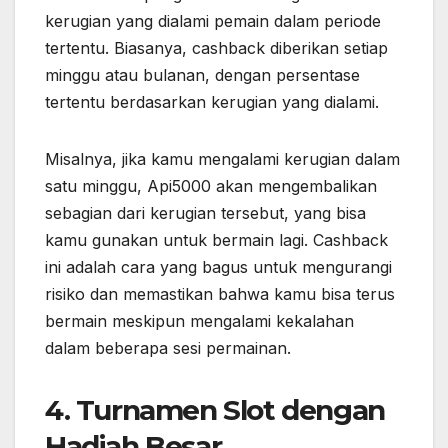
kerugian yang dialami pemain dalam periode
tertentu. Biasanya, cashback diberikan setiap
minggu atau bulanan, dengan persentase
tertentu berdasarkan kerugian yang dialami.
Misalnya, jika kamu mengalami kerugian dalam
satu minggu, Api5000 akan mengembalikan
sebagian dari kerugian tersebut, yang bisa
kamu gunakan untuk bermain lagi. Cashback
ini adalah cara yang bagus untuk mengurangi
risiko dan memastikan bahwa kamu bisa terus
bermain meskipun mengalami kekalahan
dalam beberapa sesi permainan.
4. Turnamen Slot dengan
Hadiah Besar