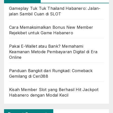
Gameplay Tuk Tuk Thailand Habanero: Jalan-
jalan Sambil Cuan di SLOT
Cara Memaksimalkan Bonus New Member
Rejekibet untuk Game Habanero
Pakai E-Wallet atau Bank? Memahami
Keamanan Metode Pembayaran Digital di Era
Online
Panduan Bangkit dari Rungkad: Comeback
Gemilang di Ceri388
Kisah Member Slot yang Berhasil Hit Jackpot
Habanero dengan Modal Kecil