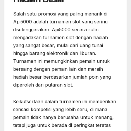
Salah satu promosi yang paling menarik di
Api5000 adalah turnamen slot yang sering
diselenggarakan. Api5000 secara rutin
mengadakan turnamen slot dengan hadiah
yang sangat besar, mulai dari uang tunai
hingga barang elektronik dan liburan.
Turnamen ini memungkinkan pemain untuk
bersaing dengan pemain lain dan meraih
hadiah besar berdasarkan jumlah poin yang
diperoleh dari putaran slot.
Keikutsertaan dalam turnamen ini memberikan
sensasi kompetisi yang lebih seru, di mana
pemain tidak hanya berusaha untuk menang,
tetapi juga untuk berada di peringkat teratas