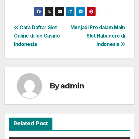
Post
Cara Daftar Slot
Menjadi Pro dalam Main
Online di Ion Casino
Slot Habanero di
navigation
Indonesia
Indonesia
By
admin
Related Post