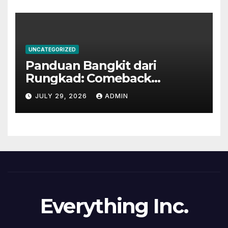
UNCATEGORIZED
Panduan Bangkit dari
Rungkad: Comeback
Gemilang di Ceri388
JULY 29, 2026
ADMIN
Everything Inc.