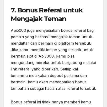
7. Bonus Referal untuk
Mengajak Teman
Api5000 juga menyediakan bonus referal bagi
pemain yang berhasil mengajak teman untuk
mendaftar dan bermain di platform tersebut.
Jika kamu memiliki teman yang tertarik untuk
bermain slot di Api5000, kamu bisa
mengundang mereka untuk bergabung melalui
link referal yang diberikan. Setiap kali
temanmu melakukan deposit pertama dan
bermain, kamu akan mendapatkan bonus
tambahan sebagai hadiah atas referal tersebut.
Bonus referal ini tidak hanya memberi kamu