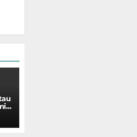
tau
mi
ode
tal