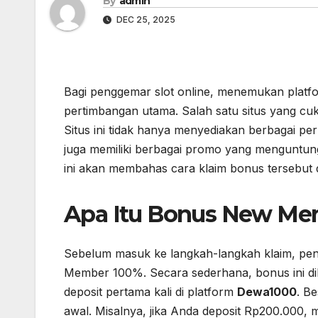
By
admin
DEC 25, 2025
Bagi penggemar slot online, menemukan platf
pertimbangan utama. Salah satu situs yang cu
Situs ini tidak hanya menyediakan berbagai p
juga memiliki berbagai promo yang menguntun
ini akan membahas cara klaim bonus tersebut 
Apa Itu Bonus New Me
Sebelum masuk ke langkah-langkah klaim, pen
Member 100%. Secara sederhana, bonus ini d
deposit pertama kali di platform
Dewa1000
. B
awal. Misalnya, jika Anda deposit Rp200.000