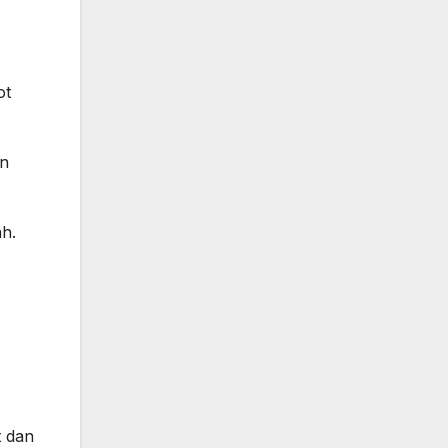
ot
an
ah.
t dan