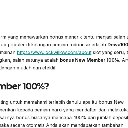
orm yang menawarkan bonus menarik tentu menjadi salah 
kup populer di kalangan pemain Indonesia adalah
Dewa10
ermainan
https://www.lockwillow.com/about
slot yang seru, t
gkan, salah satunya adalah
bonus New Member 100%
. Ar
dengan mudah dan efektif.
mber 100%?
ting untuk memahami terlebih dahulu apa itu bonus New
iberikan kepada pemain baru yang mendaftar dan melakuk
esarnya bonus biasanya mencapai 100% dari jumlah deposi
, maka secara otomatis Anda akan mendapatkan tambahan