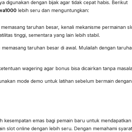
digunakan dengan bijak agar tidak cepat habis. Berikut
wa1000
lebih seru dan menguntungkan:
memasang taruhan besar, kenali mekanisme permainan sl
litas tinggi, sementara yang lain lebih stabil.
memasang taruhan besar di awal. Mulailah dengan taruh
ketentuan wagering agar bonus bisa dicairkan tanpa masal
 gunakan mode demo untuk latihan sebelum bermain dengan
h kesempatan emas bagi pemain baru untuk mendapatkan
n slot online dengan lebih seru. Dengan memahami syara