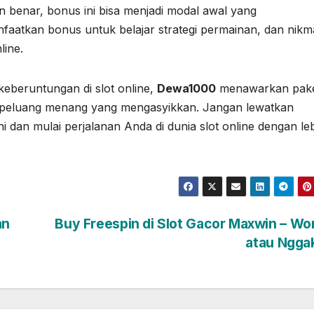
n benar, bonus ini bisa menjadi modal awal yang
faatkan bonus untuk belajar strategi permainan, dan nikma
line.
keberuntungan di slot online,
Dewa1000
menawarkan pak
n peluang menang yang mengasyikkan. Jangan lewatkan
an mulai perjalanan Anda di dunia slot online dengan le
an
Buy Freespin di Slot Gacor Maxwin – Wor
atau Ngga