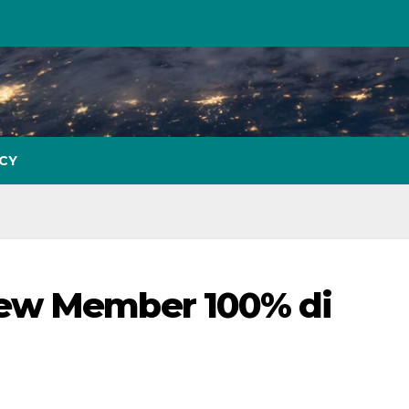
ICY
New Member 100% di