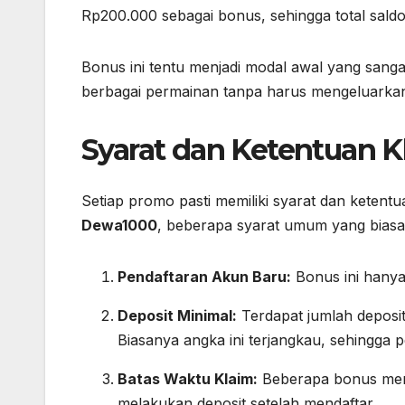
Rp200.000 sebagai bonus, sehingga total sald
Bonus ini tentu menjadi modal awal yang san
berbagai permainan tanpa harus mengeluarkan 
Syarat dan Ketentuan 
Setiap promo pasti memiliki syarat dan ketentu
Dewa1000
, beberapa syarat umum yang biasan
Pendaftaran Akun Baru:
Bonus ini hanya
Deposit Minimal:
Terdapat jumlah deposi
Biasanya angka ini terjangkau, sehingga 
Batas Waktu Klaim:
Beberapa bonus memil
melakukan deposit setelah mendaftar.