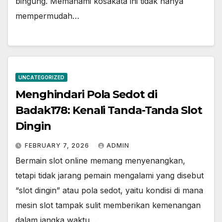
bingung. Memahami kosakata ini tidak hanya
mempermudah…
UNCATEGORIZED
Menghindari Pola Sedot di
Badak178: Kenali Tanda-Tanda Slot
Dingin
FEBRUARY 7, 2026
ADMIN
Bermain slot online memang menyenangkan,
tetapi tidak jarang pemain mengalami yang disebut
“slot dingin” atau pola sedot, yaitu kondisi di mana
mesin slot tampak sulit memberikan kemenangan
dalam jangka waktu…