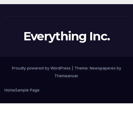
Everything Inc.
Proudly powered by WordPress
|
Theme: Newspaperex by
Themeansar
.
Home
Sample Page