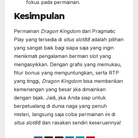
fokus pada permainan.
Kesimpulan
Permainan
Dragon Kingdom
dari Pragmatic
Play yang tersedia di
situs slot88
adalah pilihan
yang sangat baik bagi siapa saja yang ingin
menikmati pengalaman bermain slot yang
mengasyikkan. Dengan grafis yang memukau,
fitur bonus yang menguntungkan, serta RTP
yang tinggi,
Dragon Kingdom
bisa memberikan
kemenangan yang besar jika dimainkan
dengan bijak. Jadi, jika Anda siap untuk
berpetualang di dunia naga yang penuh
misteri, langsung saja coba permainan ini di
situs slot88
dan rasakan sendiri keseruannya!