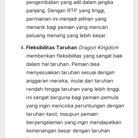
pengembalian yang adil dalam jangka
panjang. Dengan RTP yang tinggi,
permainan ini menjadi pilihan yang
menarik bagi pemain yang mencari
peluang menang yang lebih besar.
Fleksibilitas Taruhan
Dragon Kingdom
memberikan fleksibilitas yang sangat baik
dalam hal taruhan. Pemain bisa
menyesuaikan taruhan sesuai dengan
anggaran mereka, mulai dari taruhan
rendah hingga taruhan yang lebih tinggi.
Ini sangat berguna bagi pemain pemula
yang ingin mencoba peruntungan dengan
taruhan kecil, maupun pemain
berpengalaman yang ingin mendapatkan
kemenangan besar dengan taruhan