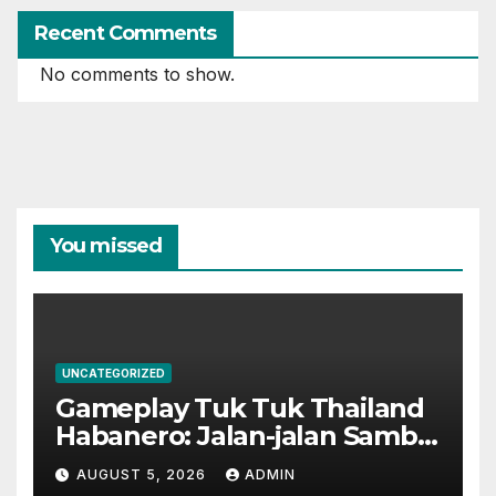
Recent Comments
No comments to show.
You missed
UNCATEGORIZED
Gameplay Tuk Tuk Thailand
Habanero: Jalan-jalan Sambil
Cuan di SLOT
AUGUST 5, 2026
ADMIN