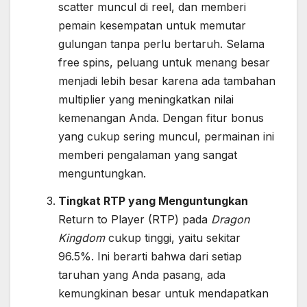
scatter muncul di reel, dan memberi
pemain kesempatan untuk memutar
gulungan tanpa perlu bertaruh. Selama
free spins, peluang untuk menang besar
menjadi lebih besar karena ada tambahan
multiplier yang meningkatkan nilai
kemenangan Anda. Dengan fitur bonus
yang cukup sering muncul, permainan ini
memberi pengalaman yang sangat
menguntungkan.
Tingkat RTP yang Menguntungkan
Return to Player (RTP) pada
Dragon
Kingdom
cukup tinggi, yaitu sekitar
96.5%. Ini berarti bahwa dari setiap
taruhan yang Anda pasang, ada
kemungkinan besar untuk mendapatkan