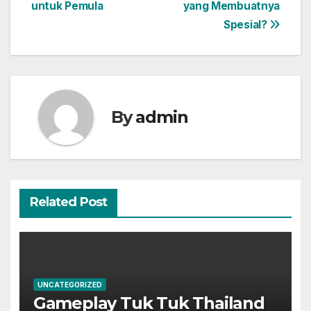
navigation
untuk Pemula
yang Membuatnya
Spesial?
By
admin
Related Post
UNCATEGORIZED
Gameplay Tuk Tuk Thailand