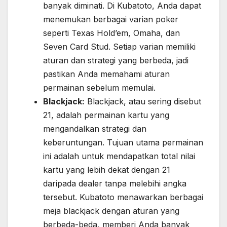
banyak diminati. Di Kubatoto, Anda dapat
menemukan berbagai varian poker
seperti Texas Hold’em, Omaha, dan
Seven Card Stud. Setiap varian memiliki
aturan dan strategi yang berbeda, jadi
pastikan Anda memahami aturan
permainan sebelum memulai.
Blackjack:
Blackjack, atau sering disebut
21, adalah permainan kartu yang
mengandalkan strategi dan
keberuntungan. Tujuan utama permainan
ini adalah untuk mendapatkan total nilai
kartu yang lebih dekat dengan 21
daripada dealer tanpa melebihi angka
tersebut. Kubatoto menawarkan berbagai
meja blackjack dengan aturan yang
berbeda-beda, memberi Anda banyak