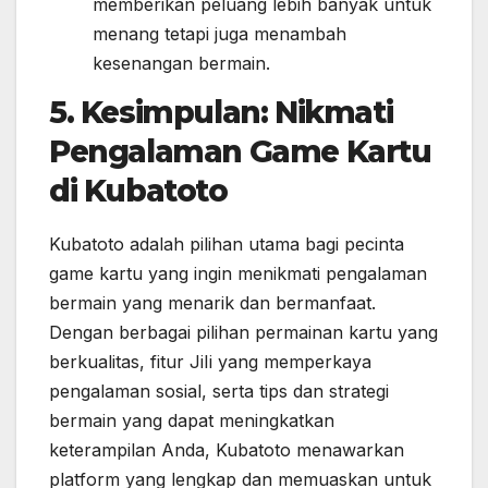
memberikan peluang lebih banyak untuk
menang tetapi juga menambah
kesenangan bermain.
5. Kesimpulan: Nikmati
Pengalaman Game Kartu
di Kubatoto
Kubatoto adalah pilihan utama bagi pecinta
game kartu yang ingin menikmati pengalaman
bermain yang menarik dan bermanfaat.
Dengan berbagai pilihan permainan kartu yang
berkualitas, fitur JiIi yang memperkaya
pengalaman sosial, serta tips dan strategi
bermain yang dapat meningkatkan
keterampilan Anda, Kubatoto menawarkan
platform yang lengkap dan memuaskan untuk