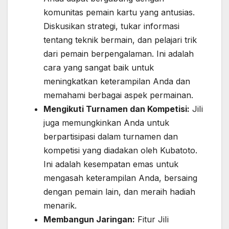
komunitas pemain kartu yang antusias.
Diskusikan strategi, tukar informasi
tentang teknik bermain, dan pelajari trik
dari pemain berpengalaman. Ini adalah
cara yang sangat baik untuk
meningkatkan keterampilan Anda dan
memahami berbagai aspek permainan.
Mengikuti Turnamen dan Kompetisi:
JiIi
juga memungkinkan Anda untuk
berpartisipasi dalam turnamen dan
kompetisi yang diadakan oleh Kubatoto.
Ini adalah kesempatan emas untuk
mengasah keterampilan Anda, bersaing
dengan pemain lain, dan meraih hadiah
menarik.
Membangun Jaringan:
Fitur JiIi