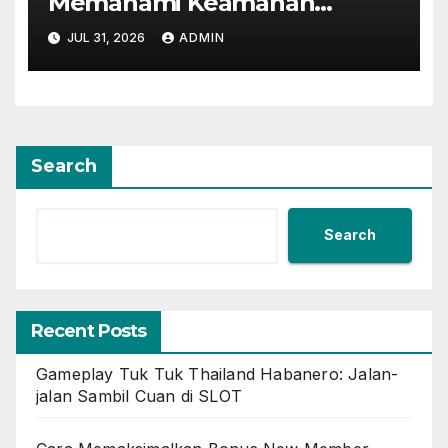
Memahami Keamanan
Metode Pembayaran Digital
JUL 31, 2026
ADMIN
di Era Online
Search
Search
Recent Posts
Gameplay Tuk Tuk Thailand Habanero: Jalan-
jalan Sambil Cuan di SLOT