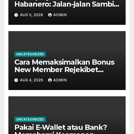
Habanero: Jalan-jalan Sambil
Cuan di SLOT
AUG 5, 2026
ADMIN
UNCATEGORIZED
Cara Memaksimalkan Bonus
New Member Rejekibet
untuk Game Habanero
AUG 4, 2026
ADMIN
UNCATEGORIZED
Pakai E-Wallet atau Bank?