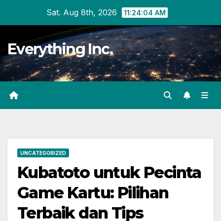
Skip
Sat. Aug 8th, 2026
11:24:04 AM
to
content
Everything Inc.
UNCATEGORIZED
Kubatoto untuk Pecinta
Game Kartu: Pilihan
Terbaik dan Tips