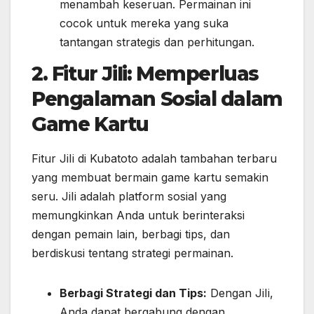
menambah keseruan. Permainan ini
cocok untuk mereka yang suka
tantangan strategis dan perhitungan.
2. Fitur JiIi: Memperluas
Pengalaman Sosial dalam
Game Kartu
Fitur JiIi di Kubatoto adalah tambahan terbaru
yang membuat bermain game kartu semakin
seru. JiIi adalah platform sosial yang
memungkinkan Anda untuk berinteraksi
dengan pemain lain, berbagi tips, dan
berdiskusi tentang strategi permainan.
Berbagi Strategi dan Tips:
Dengan JiIi,
Anda dapat bergabung dengan