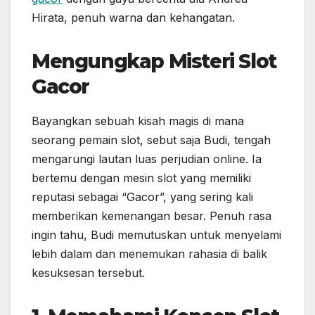
Hirata, penuh warna dan kehangatan.
Mengungkap Misteri Slot
Gacor
Bayangkan sebuah kisah magis di mana
seorang pemain slot, sebut saja Budi, tengah
mengarungi lautan luas perjudian online. Ia
bertemu dengan mesin slot yang memiliki
reputasi sebagai “Gacor”, yang sering kali
memberikan kemenangan besar. Penuh rasa
ingin tahu, Budi memutuskan untuk menyelami
lebih dalam dan menemukan rahasia di balik
kesuksesan tersebut.