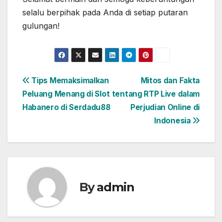
selalu berpihak pada Anda di setiap putaran
gulungan!
Post
Tips Memaksimalkan
Mitos dan Fakta
Peluang Menang di Slot
tentang RTP Live dalam
navigation
Habanero di Serdadu88
Perjudian Online di
Indonesia
By
admin