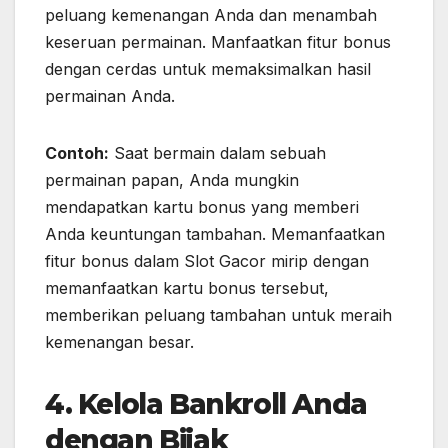
peluang kemenangan Anda dan menambah
keseruan permainan. Manfaatkan fitur bonus
dengan cerdas untuk memaksimalkan hasil
permainan Anda.
Contoh:
Saat bermain dalam sebuah
permainan papan, Anda mungkin
mendapatkan kartu bonus yang memberi
Anda keuntungan tambahan. Memanfaatkan
fitur bonus dalam Slot Gacor mirip dengan
memanfaatkan kartu bonus tersebut,
memberikan peluang tambahan untuk meraih
kemenangan besar.
4. Kelola Bankroll Anda
dengan Bijak