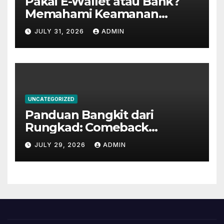
Pakai E-Wallet atau Bank?
Memahami Keamanan
Metode Pembayaran Digital
JULY 31, 2026
ADMIN
di Era Online
UNCATEGORIZED
Panduan Bangkit dari
Rungkad: Comeback
Gemilang di Ceri388
JULY 29, 2026
ADMIN