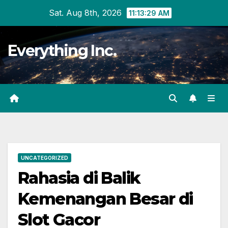
Skip
Sat. Aug 8th, 2026
11:13:30 AM
to
content
Everything Inc.
UNCATEGORIZED
Rahasia di Balik
Kemenangan Besar di
Slot Gacor