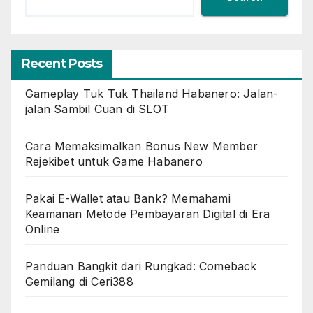
Recent Posts
Gameplay Tuk Tuk Thailand Habanero: Jalan-
jalan Sambil Cuan di SLOT
Cara Memaksimalkan Bonus New Member
Rejekibet untuk Game Habanero
Pakai E-Wallet atau Bank? Memahami
Keamanan Metode Pembayaran Digital di Era
Online
Panduan Bangkit dari Rungkad: Comeback
Gemilang di Ceri388