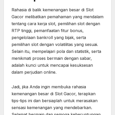
Rahasia di balik kemenangan besar di Slot
Gacor melibatkan pemahaman yang mendalam
tentang cara kerja slot, pemilihan slot dengan
RTP tinggi, pemanfaatan fitur bonus,
pengelolaan bankroll yang bijak, serta
pemilihan slot dengan volatilitas yang sesuai.
Selain itu, mempelajari pola dan statistik, serta
menikmati proses bermain dengan sabar,
adalah kunci untuk mencapai kesuksesan
dalam perjudian online.
Jadi, jika Anda ingin membuka rahasia
kemenangan besar di Slot Gacor, terapkan
tips-tips ini dan bersiaplah untuk merasakan
sensasi kemenangan yang mendebarkan.
Selamat bermain dan semoga keberuntungan