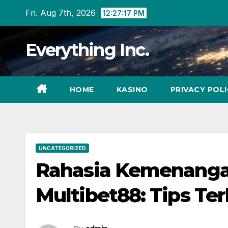
Skip
Fri. Aug 7th, 2026
12:27:18 PM
to
content
Everything Inc.
HOME
KASINO
PRIVACY POL
UNCATEGORIZED
Rahasia Kemenangan
Multibet88: Tips Ter