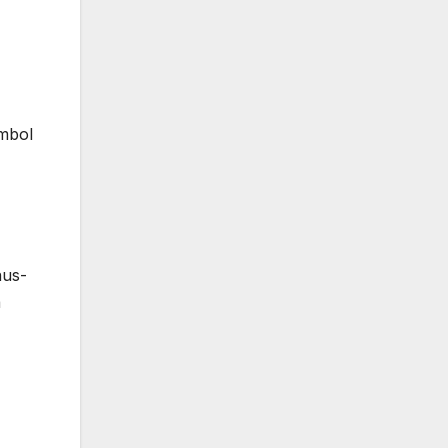
imbol
nus-
a