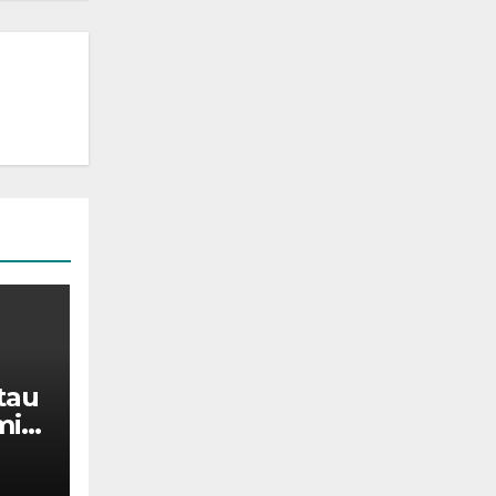
tau
mi
ode
tal