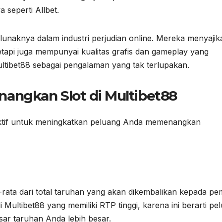
 seperti Allbet.
t lunaknya dalam industri perjudian online. Mereka menyajik
tapi juga mempunyai kualitas grafis dan gameplay yang
ultibet88 sebagai pengalaman yang tak terlupakan.
angkan Slot di Multibet88
fektif untuk meningkatkan peluang Anda memenangkan
-rata dari total taruhan yang akan dikembalikan kepada pe
i Multibet88 yang memiliki RTP tinggi, karena ini berarti pe
ar taruhan Anda lebih besar.