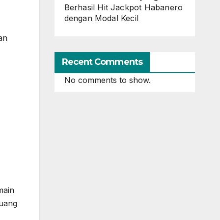
Berhasil Hit Jackpot Habanero
dengan Modal Kecil
an
Recent Comments
No comments to show.
main
luang