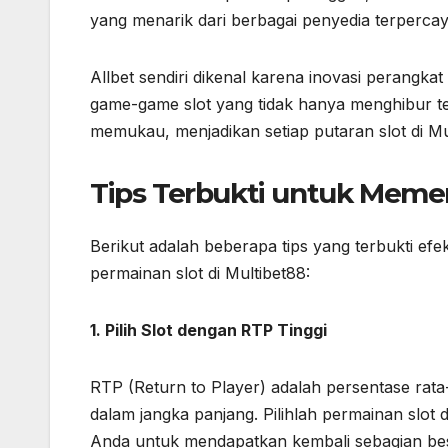
yang menarik dari berbagai penyedia terpercaya
Allbet sendiri dikenal karena inovasi perangka
game-game slot yang tidak hanya menghibur te
memukau, menjadikan setiap putaran slot di M
Tips Terbukti untuk Memen
Berikut adalah beberapa tips yang terbukti e
permainan slot di Multibet88:
1. Pilih Slot dengan RTP Tinggi
RTP (Return to Player) adalah persentase rata
dalam jangka panjang. Pilihlah permainan slot d
Anda untuk mendapatkan kembali sebagian bes