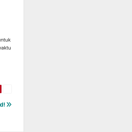
untuk
waktu
ld!