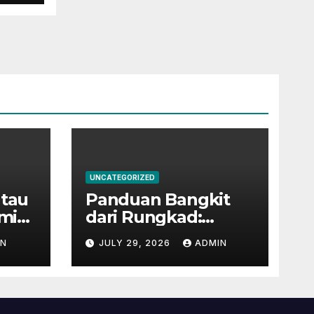
UNCATEGORIZED
atau
Panduan Bangkit
mi
dari Rungkad:
ode
Comeback
IN
JULY 29, 2026
ADMIN
ital
Gemilang di Ceri388