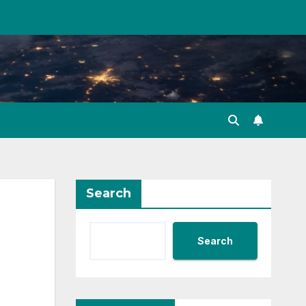
Search
Search