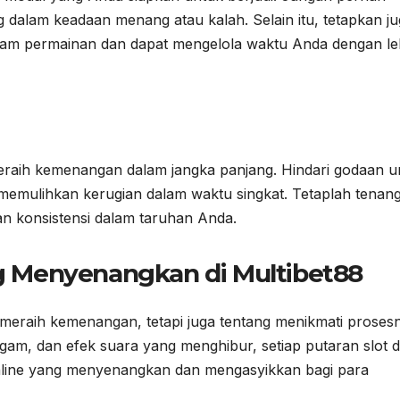
 dalam keadaan menang atau kalah. Selain itu, tetapkan j
dalam permainan dan dapat mengelola waktu Anda dengan le
meraih kemenangan dalam jangka panjang. Hindari godaan u
memulihkan kerugian dalam waktu singkat. Tetaplah tenang
an konsistensi dalam taruhan Anda.
 Menyenangkan di Multibet88
g meraih kemenangan, tetapi juga tentang menikmati proses
m, dan efek suara yang menghibur, setiap putaran slot d
nline yang menyenangkan dan mengasyikkan bagi para