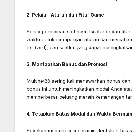
2. Pelajari Aturan dan Fitur Game
Setiap permainan slot memiliki aturan dan fi
waktu untuk mempelajari aturan dan memahami fi
liar (wild), dan scatter yang dapat meningkat
3. Manfaatkan Bonus dan Promosi
Multibet88 sering kali menawarkan bonus da
bonus ini untuk meningkatkan modal Anda ata
memperbesar peluang meraih kemenangan tan
4. Tetapkan Batas Modal dan Waktu Bermai
Sebelum memulai sesi bermain, tentukan bata