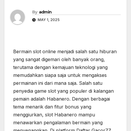
By
admin
MAY 1, 2025
Bermain slot online menjadi salah satu hiburan
yang sangat digemari oleh banyak orang,
terutama dengan kemajuan teknologi yang
memudahkan siapa saja untuk mengakses
permainan ini dari mana saja. Salah satu
penyedia game slot yang populer di kalangan
pemain adalah Habanero. Dengan berbagai
tema menarik dan fitur bonus yang
menggiurkan, slot Habanero mampu
menawarkan pengalaman bermain yang
menyenangkan. Di platform Daftar Gacor77,