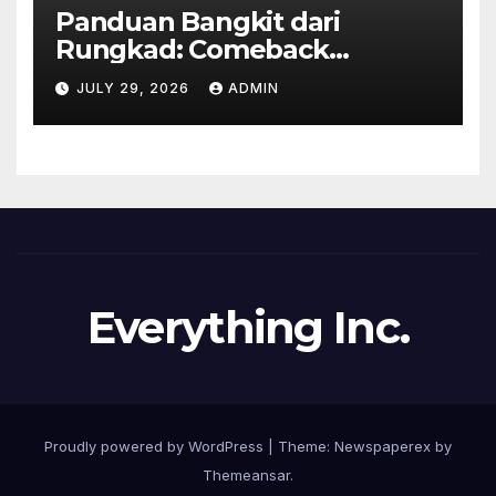
Panduan Bangkit dari
Rungkad: Comeback
Gemilang di Ceri388
JULY 29, 2026
ADMIN
Everything Inc.
Proudly powered by WordPress
|
Theme: Newspaperex by
Themeansar
.