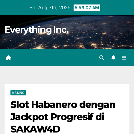
Skip
Fri. Aug 7th, 2026
5:56:07 AM
to
content
Everything Inc.
KASINO
Slot Habanero dengan
Jackpot Progresif di
SAKAW4D