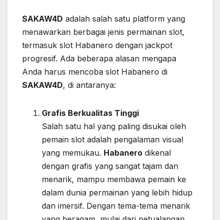
SAKAW4D
adalah salah satu platform yang
menawarkan berbagai jenis permainan slot,
termasuk slot Habanero dengan jackpot
progresif. Ada beberapa alasan mengapa
Anda harus mencoba slot Habanero di
SAKAW4D
, di antaranya:
Grafis Berkualitas Tinggi
Salah satu hal yang paling disukai oleh
pemain slot adalah pengalaman visual
yang memukau.
Habanero
dikenal
dengan grafis yang sangat tajam dan
menarik, mampu membawa pemain ke
dalam dunia permainan yang lebih hidup
dan imersif. Dengan tema-tema menarik
yang beragam, mulai dari petualangan