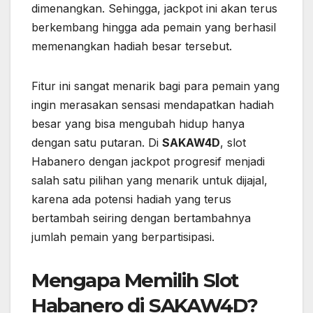
dimenangkan. Sehingga, jackpot ini akan terus
berkembang hingga ada pemain yang berhasil
memenangkan hadiah besar tersebut.
Fitur ini sangat menarik bagi para pemain yang
ingin merasakan sensasi mendapatkan hadiah
besar yang bisa mengubah hidup hanya
dengan satu putaran. Di
SAKAW4D
, slot
Habanero dengan jackpot progresif menjadi
salah satu pilihan yang menarik untuk dijajal,
karena ada potensi hadiah yang terus
bertambah seiring dengan bertambahnya
jumlah pemain yang berpartisipasi.
Mengapa Memilih Slot
Habanero di SAKAW4D?