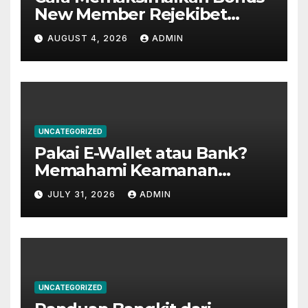
New Member Rejekibet
untuk Game Habanero
AUGUST 4, 2026
ADMIN
UNCATEGORIZED
Pakai E-Wallet atau Bank?
Memahami Keamanan
Metode Pembayaran Digital
JULY 31, 2026
ADMIN
di Era Online
UNCATEGORIZED