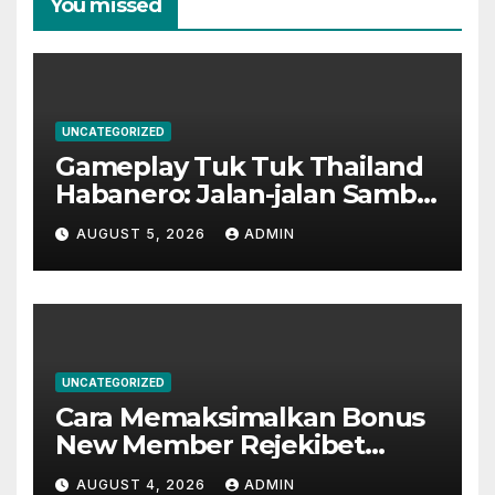
You missed
UNCATEGORIZED
Gameplay Tuk Tuk Thailand
Habanero: Jalan-jalan Sambil
Cuan di SLOT
AUGUST 5, 2026
ADMIN
UNCATEGORIZED
Cara Memaksimalkan Bonus
New Member Rejekibet
untuk Game Habanero
AUGUST 4, 2026
ADMIN