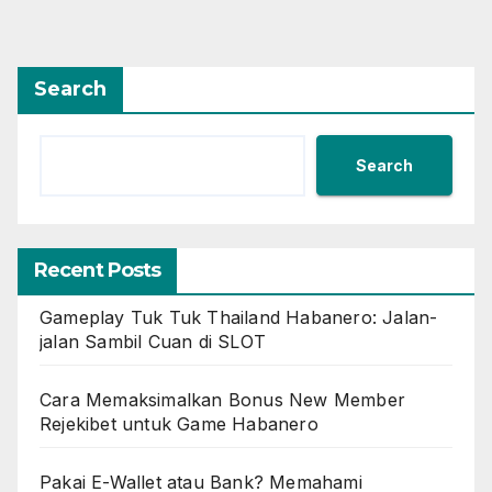
Search
Search
Recent Posts
Gameplay Tuk Tuk Thailand Habanero: Jalan-
jalan Sambil Cuan di SLOT
Cara Memaksimalkan Bonus New Member
Rejekibet untuk Game Habanero
Pakai E-Wallet atau Bank? Memahami