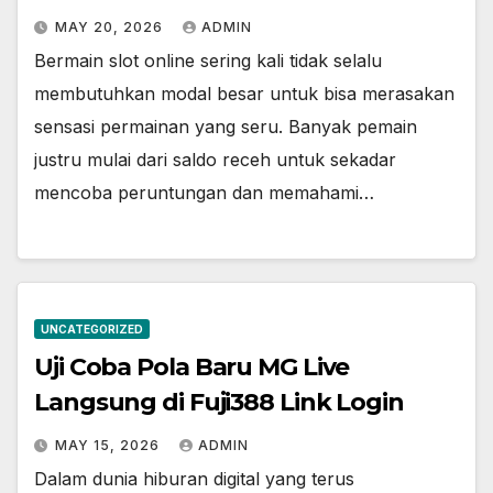
MAY 20, 2026
ADMIN
Bermain slot online sering kali tidak selalu
membutuhkan modal besar untuk bisa merasakan
sensasi permainan yang seru. Banyak pemain
justru mulai dari saldo receh untuk sekadar
mencoba peruntungan dan memahami…
UNCATEGORIZED
Uji Coba Pola Baru MG Live
Langsung di Fuji388 Link Login
MAY 15, 2026
ADMIN
Dalam dunia hiburan digital yang terus