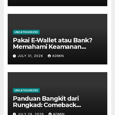
UNCATEGORIZED
Pakai E-Wallet atau Bank?
Memahami Keamanan
Metode Pembayaran Digital
JULY 31, 2026
ADMIN
di Era Online
UNCATEGORIZED
Panduan Bangkit dari
Rungkad: Comeback
Gemilang di Ceri388
JULY 29, 2026
ADMIN