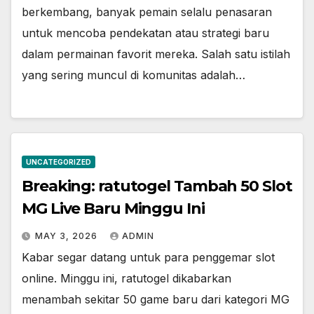
berkembang, banyak pemain selalu penasaran
untuk mencoba pendekatan atau strategi baru
dalam permainan favorit mereka. Salah satu istilah
yang sering muncul di komunitas adalah…
UNCATEGORIZED
Breaking: ratutogel Tambah 50 Slot
MG Live Baru Minggu Ini
MAY 3, 2026
ADMIN
Kabar segar datang untuk para penggemar slot
online. Minggu ini, ratutogel dikabarkan
menambah sekitar 50 game baru dari kategori MG