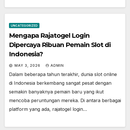
UNCATEGORIZED
Mengapa Rajatogel Login
Dipercaya Ribuan Pemain Slot di
Indonesia?
MAY 3, 2026
ADMIN
Dalam beberapa tahun terakhir, dunia slot online
di Indonesia berkembang sangat pesat dengan
semakin banyaknya pemain baru yang ikut
mencoba peruntungan mereka. Di antara berbagai
platform yang ada, rajatogel login…