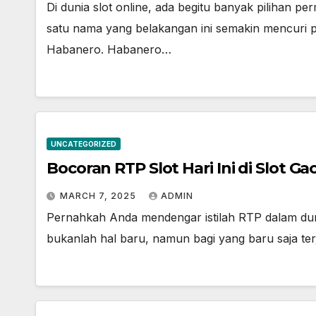
Di dunia slot online, ada begitu banyak pilihan
satu nama yang belakangan ini semakin mencuri pe
Habanero. Habanero…
UNCATEGORIZED
Bocoran RTP Slot Hari Ini di Slot Gac
MARCH 7, 2025
ADMIN
Pernahkah Anda mendengar istilah RTP dalam dunia 
bukanlah hal baru, namun bagi yang baru saja ter