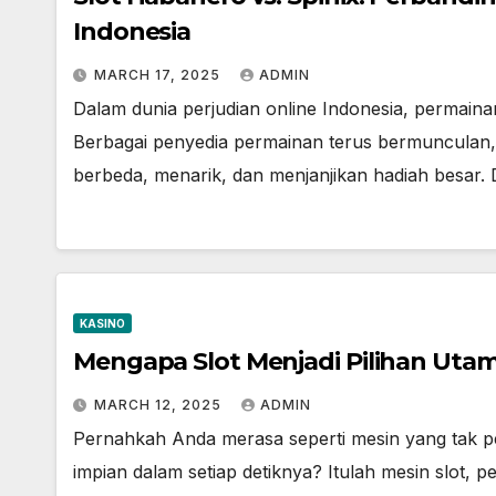
Indonesia
MARCH 17, 2025
ADMIN
Dalam dunia perjudian online Indonesia, permainan
Berbagai penyedia permainan terus bermuncula
berbeda, menarik, dan menjanjikan hadiah besar. 
KASINO
Mengapa Slot Menjadi Pilihan Utam
MARCH 12, 2025
ADMIN
Pernahkah Anda merasa seperti mesin yang tak 
impian dalam setiap detiknya? Itulah mesin slot, 