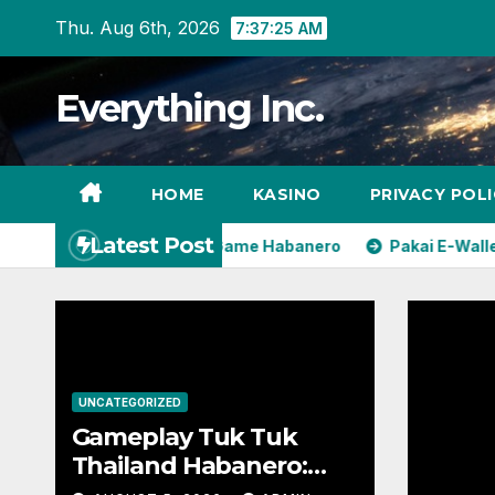
Skip
Thu. Aug 6th, 2026
7:37:26 AM
to
content
Everything Inc.
HOME
KASINO
PRIVACY POL
Latest Post
 Rejekibet untuk Game Habanero
Pakai E-Wallet atau 
UNCATEGORIZED
Gameplay Tuk Tuk
Thailand Habanero:
Jalan-jalan Sambil Cuan