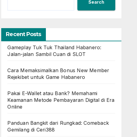
Search
Recent Posts
Gameplay Tuk Tuk Thailand Habanero:
Jalan-jalan Sambil Cuan di SLOT
Cara Memaksimalkan Bonus New Member
Rejekibet untuk Game Habanero
Pakai E-Wallet atau Bank? Memahami
Keamanan Metode Pembayaran Digital di Era
Online
Panduan Bangkit dari Rungkad: Comeback
Gemilang di Ceri388