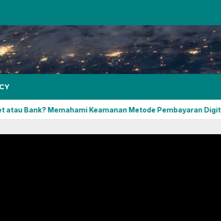
ICY
Bank? Memahami Keamanan Metode Pembayaran Digital di Era O