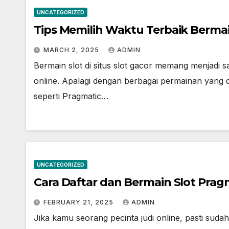
UNCATEGORIZED
Tips Memilih Waktu Terbaik Bermain
MARCH 2, 2025
ADMIN
Bermain slot di situs slot gacor memang menjadi sa
online. Apalagi dengan berbagai permainan yang 
seperti Pragmatic…
UNCATEGORIZED
Cara Daftar dan Bermain Slot Prag
FEBRUARY 21, 2025
ADMIN
Jika kamu seorang pecinta judi online, pasti suda