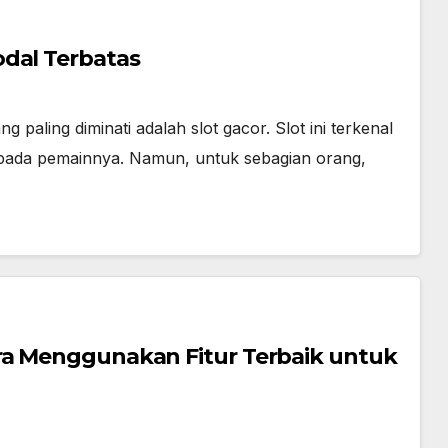
odal Terbatas
g paling diminati adalah slot gacor. Slot ini terkenal
pada pemainnya. Namun, untuk sebagian orang,
ra Menggunakan Fitur Terbaik untuk