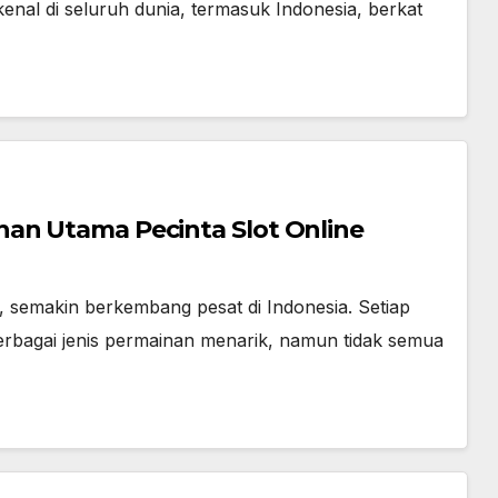
enal di seluruh dunia, termasuk Indonesia, berkat
han Utama Pecinta Slot Online
, semakin berkembang pesat di Indonesia. Setiap
rbagai jenis permainan menarik, namun tidak semua