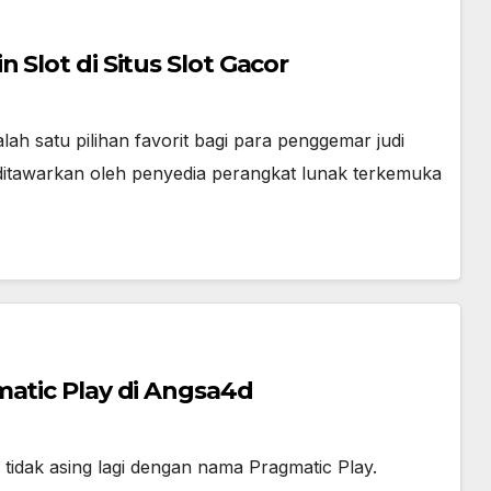
 Slot di Situs Slot Gacor
lah satu pilihan favorit bagi para penggemar judi
ditawarkan oleh penyedia perangkat lunak terkemuka
matic Play di Angsa4d
h tidak asing lagi dengan nama Pragmatic Play.