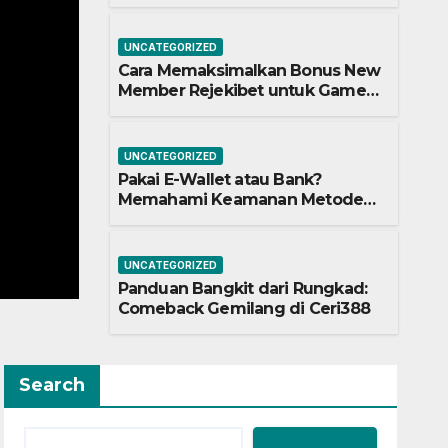
Cuan di SLOT
UNCATEGORIZED
Cara Memaksimalkan Bonus New
Member Rejekibet untuk Game
Habanero
UNCATEGORIZED
UNCATEGORIZED
Panduan Bangkit da
Pakai E-Wallet atau Bank?
Memahami Keamanan Metode
e
Comeback Gemilang
Pembayaran Digital di Era Online
ne
JULY 29, 2026
ADMIN
UNCATEGORIZED
Panduan Bangkit dari Rungkad:
Comeback Gemilang di Ceri388
Search